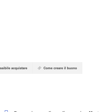
docent
HARDWARE E SOFTWARE
ssibile acquistare
Come creare il buono