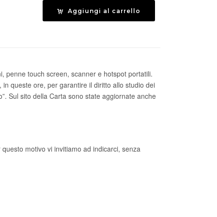
Aggiungi al carrello
00
.00
i, penne touch screen, scanner e hotspot portatili.
queste ore, per garantire il diritto allo studio dei
o”. Sul sito della Carta sono state aggiornate anche
er questo motivo vi invitiamo ad indicarci, senza