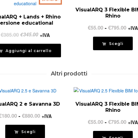
a
In offerta!
€975
VisualARQ 3 Flexible BI
Rhino
ualARQ + Lands + Rhino
ersione educational
Fasc
€
55.00
-
€
795.00
+IVA
Il
Il
€
385.00
€
345.00
di
+IVA
prezzo
prezzo
prez
Scegli
originale
attuale
da
Aggiungi al carrello
era:
è:
€55.
€385.00.
€345.00.
a
Altri prodotti
€795
ualARQ 2 e Savanna 3D
VisualARQ 3 Flexible BI
Rhino
Fascia
€
180.00
-
€
880.00
+IVA
Fasc
€
55.00
-
€
795.00
+IVA
di
di
prezzo:
Scegli
prez
Scegli