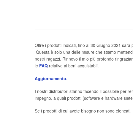
da
€99.00
a
€199.00
Oltre i prodotti indicati, fino al 30 Giugno 2021 sa
Questa è solo una delle misure che stiamo mettendo in
nostri ragazzi. Rinnovo il mio più profondo ringrazia
le
FAQ
relative ai beni acquistabili.
Aggiornamento.
I nostri distributori stanno facendo il possibile per r
impegno, a quali prodotti (software e hardware siete i
Se i prodotti di cui avete bisogno non sono elencati,