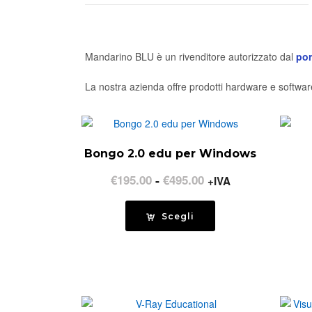
Mandarino BLU è un rivenditore autorizzato dal
por
La nostra azienda offre prodotti hardware e software
Bongo 2.0 edu per Windows
Fascia
€
195.00
-
€
495.00
+IVA
di
prezzo:
Scegli
da
€195.00
a
€495.00