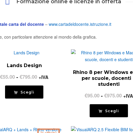
Formazione online e licenze in offerta
tale carta del docente
–
www.cartadeldocente.istruzione.it
, con particolare attenzione al mondo della grafica.
Lands Design
Rhino 8 per Windows 
Fascia
€
55.00
-
€
795.00
+IVA
per scuole, docenti
di
studenti
prezzo:
Scegli
Fasc
€
95.00
-
€
975.00
+IVA
da
di
€55.00
prez
Scegli
a
da
€795.00
€95.