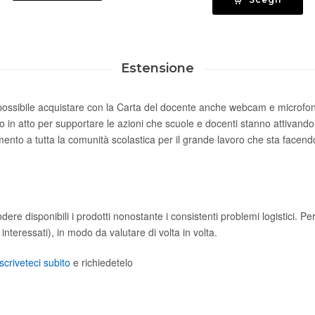
da
da
€180.00
€55.
a
a
€880.00
Estensione
€795
rà possibile acquistare con la Carta del docente anche webcam e microfon
 atto per supportare le azioni che scuole e docenti stanno attivando, in 
mento a tutta la comunità scolastica per il grande lavoro che sta facend
endere disponibili i prodotti nonostante i consistenti problemi logistici. P
nteressati), in modo da valutare di volta in volta.
scriveteci subito
e richiedetelo