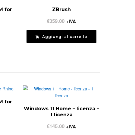
.00
M for
ZBrush
€
359.00
+IVA
ia
Aggiungi al carrello
zo:
00
.00
M for
Windows 11 Home – licenza –
1 licenza
ia
€
145.00
+IVA
zo: