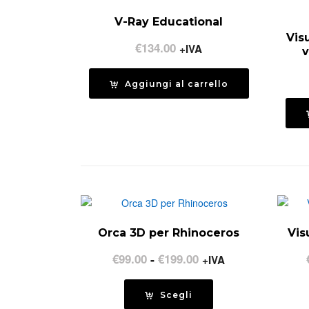
V-Ray Educational
Vis
€
134.00
+IVA
v
Aggiungi al carrello
Orca 3D per Rhinoceros
Vis
Fascia
€
99.00
-
€
199.00
+IVA
di
prezzo:
Scegli