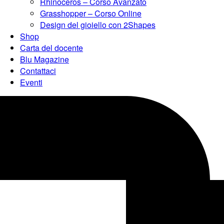
Rhinoceros – Corso Avanzato
Grasshopper – Corso Online
Design del gioiello con 2Shapes
Shop
Carta del docente
Blu Magazine
Contattaci
Eventi