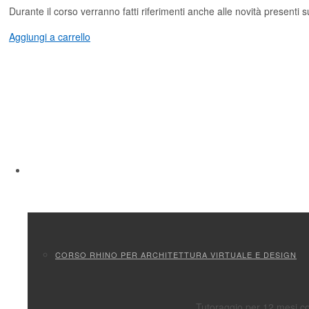
HOME
Durante il corso verranno fatti riferimenti anche alle novità presen
Aggiungi a carrello
CHI SIAMO
FORMAZIONE
CORSO RHINO PER ARCHITETTURA VIRTUALE E DESIGN
Tutoraggio per 12 mesi c