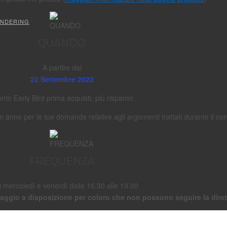
ENDERING
QUANDO
A partire dal
22 Settembre 2022
nto Early Bird prima acquisti, più risparmi.
n anno per le tue domande relative agli argomenti trattati durante il co
FREQUENZA
 mercoledì e venerdì dalle 16.30 alle 19.00
oraggio a disposizione per coloro che non possono seguire la diret