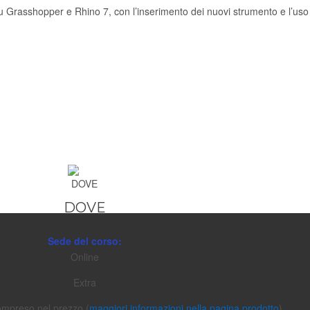
ti su Grasshopper e Rhino 7, con l’inserimento dei nuovi strumento e l’
DOVE
Sede del corso:
Online
Extra
ompreso nel prezzo (
maggiori informazioni nella pagina prodotto
)