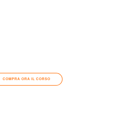
 superfici matematiche
relazioni tra algoritmi
COMPRA ORA IL CORSO