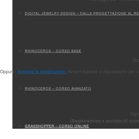
DIGITAL JEWELRY DESIGN – DALLA PROGETTAZIONE AL R
RHINOCEROS – CORSO BASE
Sco
Oppure:
Acquista la registrazione.
Avrai il docente a disposizione per u
RHINOCEROS – CORSO AVANZATO
Ogni
(Registrazione e servizio di tut
GRASSHOPPER – CORSO ONLINE