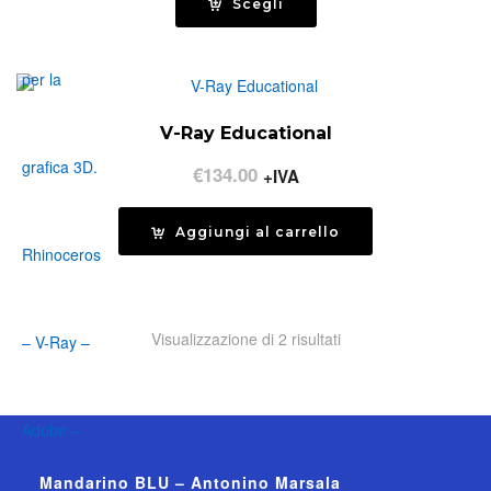
prezzo:
Scegli
da
€78.65
a
€1976.40
V-Ray Educational
€
134.00
+IVA
Aggiungi al carrello
Visualizzazione di 2 risultati
Mandarino BLU – Antonino Marsala