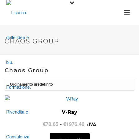
CHAOS GROUP
Chaos Group
V-Ray
Fascia
€
78.65
-
€
1976.40
+IVA
di