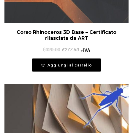
Corso Rhinoceros 3D Base – Certificato
rilasciata da ART
Il
Il
€
420.00
€
277.50
+IVA
prezzo
prezzo
originale
attuale
Aggiungi al carrello
era:
è:
€420.00.
€277.50.