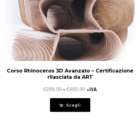
Corso Rhinoceros 3D Avanzato – Certificazione
rilasciata da ART
Fascia
€
299.00
-
€
450.00
+IVA
di
prezzo:
Scegli
da
€299.00
a
€450.00