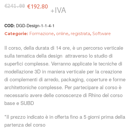
Il
Il
€
241.00
€
192.80
+IVA
prezzo
prezzo
COD:
DGD-Design-1-1-4-1
originale
attuale
Categorie:
Formazione
,
online
,
registrata
,
Software
era:
è:
Il corso, della durata di 14 ore, è un percorso verticale
sulla tematica della design attraverso lo studio di
€241.00.
€192.80.
superfici complesse. Verranno applicate le tecniche di
modellazione 3D in maniera verticale per la creazione
di complementi di arredo, packaging, coperture e forme
architettoniche complesse. Per partecipare al corso è
necessario avere delle conoscenze di Rhino del corso
base e SUBD
*Il prezzo indicato è in offerta fino a 5 giorni prima della
partenza del corso