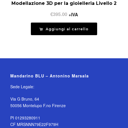
Modellazione 3D per la gioielleria Livello 2
€
395.00
+IVA
Aggiungi al carrello
Mandarino BLU – Antonino Marsala
Sede Legale:
Via G Bruno, 64
50056 Montelupo F.no Firenze
PI 01293280911
CF MRSNNN79E22F979H