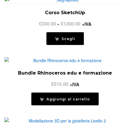
Corso SketchUp
Fascia
€
350.00
-
€
1200.00
+IVA
di
prezzo:
Scegli
da
€350.00
a
€1200.00
Bundle Rhinoceros edu e formazione
€
515.00
+IVA
Aggiungi al carrello