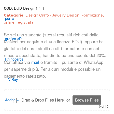
COD:
DGD-Design-1-1-1
Categorie:
Design Orafo - Jewelry Design
,
Formazione
,
online
,
registrata
Se sei uno studente (stessi requisiti richiesti dalla
McNeel per acquisto di una licenza EDU), oppure hai
già fatto dei corsi simili da altri formatori e non sei
rimasto soddisfatto, hai diritto ad uno sconto del 20%.
Contattaci via
mail
o tramite il pulsante di WhatsApp
per saperne di più. Per alcuni moduli è possibile un
pagamento rateizzato.
Drag & Drop Files Here
or
Browse Files
0
of 10