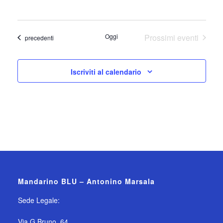
Oggi
Prossimi eventi
Eventi
precedenti
Iscriviti al calendario
Mandarino BLU – Antonino Marsala
Sede Legale:
Via G Bruno, 64