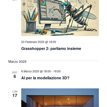
i
o
n
e
20 Febbraio 2025 @ 18:00
Grasshopper 2: parliamo insieme
Marzo 2025
6 Marzo 2025 @ 18:00
-
19:00
GIO
6
AI per la modellazione 3D?
LUN
17