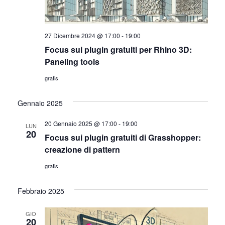
i
o
n
s
27 Dicembre 2024 @ 17:00
-
19:00
e
t
Focus sui plugin gratuiti per Rhino 3D:
Paneling tools
e
gratis
N
Gennaio 2025
a
v
20 Gennaio 2025 @ 17:00
-
19:00
LUN
20
Focus sui plugin gratuiti di Grasshopper:
i
creazione di pattern
g
gratis
a
Febbraio 2025
z
GIO
20