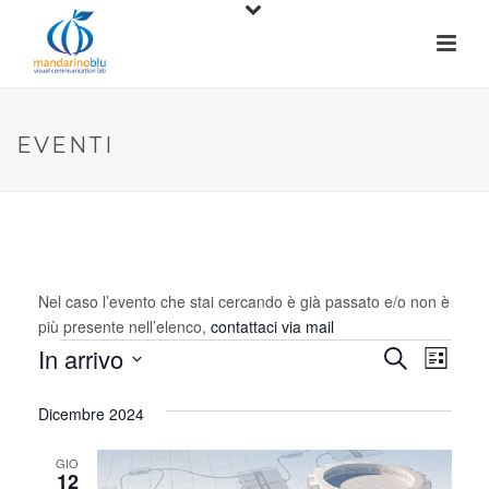
EVENTI
Nel caso l’evento che stai cercando è già passato e/o non è
più presente nell’elenco,
contattaci via mail
Eventi
In arrivo
E
E
Cerca
Lista
Seleziona
v
v
la
Dicembre 2024
e
data.
e
n
GIO
12