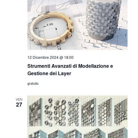
n
t
o
t
V
i
i
R
s
i
t
e
12 Dicembre 2024 @ 18:00
c
Strumenti Avanzati di Modellazione e
N
e
Gestione dei Layer
a
r
gratuito
v
c
i
VEN
27
g
a
a
e
z
v
i