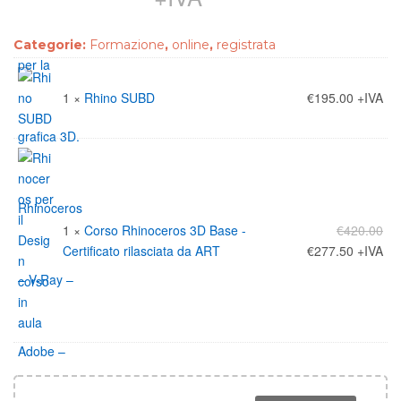
prezzo
prezzo
Categorie:
Formazione
,
online
,
registrata
originale
attuale
1 ×
Rhino SUBD
€
195.00
+IVA
era:
è:
€615.00.
€430.00.
Il
1 ×
Corso Rhinoceros 3D Base -
€
420.00
Il
pr
Certificato rilasciata da ART
€
277.50
+IVA
prezzo
ori
attuale
era
è:
€42
€277.50