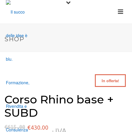
SHOP
In offerta!
Corso Rhino base +
SUBD
Il
Il
€
615.00
€
430.00
+IVA