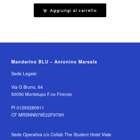
Aggiungi al carrello
Mandarino BLU – Antonino Marsala
Sede Legale:
Via G Bruno, 64
50056 Montelupo F.no Firenze
PI 01293280911
CF MRSNNN79E22F979H
Sede Operativa c/o Collab The Student Hotel Viale