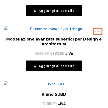
Aggiungi al carrello
sale
Modellazione avanzata superfici per Design e
Architettura
Il
Il
€
241.00
€
192.80
+IVA
prezzo
prezzo
originale
attuale
Aggiungi al carrello
era:
è:
€241.00.
€192.80.
Rhino SUBD
€
195.00
+IVA